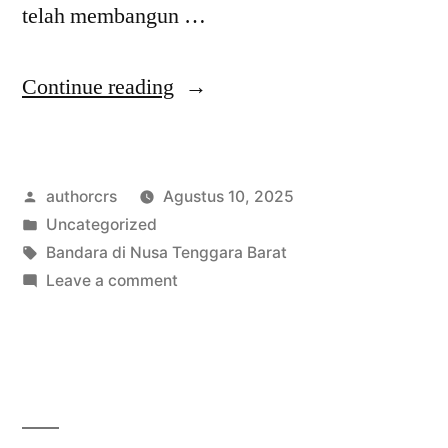
telah membangun …
“Daftar
Continue reading
Bandara
di
Posted
authorcrs
Agustus 10, 2025
Nusa
by
Posted
Uncategorized
Tenggara
in
Tags:
Bandara di Nusa Tenggara Barat
Barat
on
Leave a comment
Daftar
Gerbang
Bandara
Udara”
di
Nusa
Tenggara
Barat