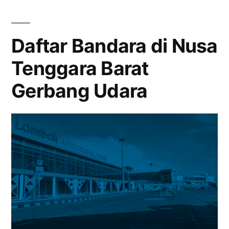
Dibayar”
Biaya
Tambahan
yang
Daftar Bandara di Nusa
Sering
Tenggara Barat
Dibayar
Gerbang Udara