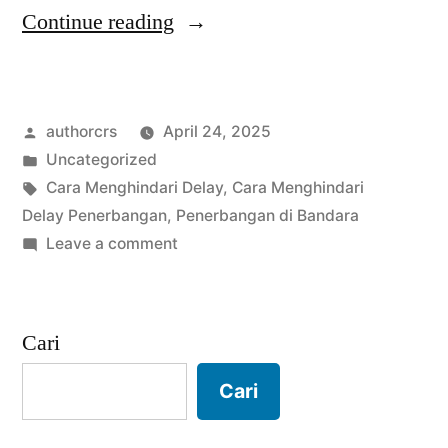
“Cara
Continue reading
Menghindari
Delay
Posted
authorcrs
April 24, 2025
Penerbangan
by
Posted
Uncategorized
di
in
Tags:
Cara Menghindari Delay
,
Cara Menghindari
Bandara”
Delay Penerbangan
,
Penerbangan di Bandara
on
Leave a comment
Cara
Menghindari
Delay
Cari
Penerbangan
di
Cari
Bandara