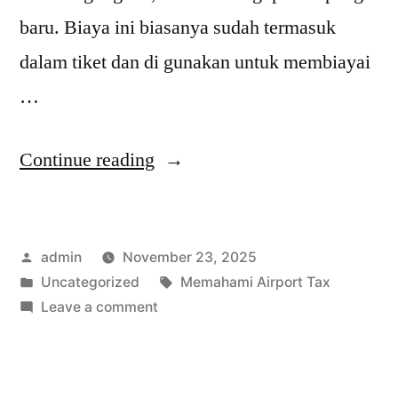
baru. Biaya ini biasanya sudah termasuk
dalam tiket dan di gunakan untuk membiayai
…
“Memahami
Continue reading
Airport
Tax
Posted
admin
November 23, 2025
Biaya
by
Posted
Tags:
Uncategorized
Memahami Airport Tax
Tambahan
in
on
Leave a comment
yang
Memahami
Airport
Sering
Tax