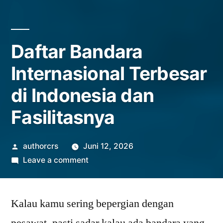
Daftar Bandara
Internasional Terbesar
di Indonesia dan
Fasilitasnya
Posted
authorcrs
Juni 12, 2026
by
on
Leave a comment
Daftar
Bandara
Kalau kamu sering bepergian dengan
Internasional
Terbesar