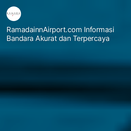
Skip
to
content
RamadainnAirport.com Informasi
Bandara Akurat dan Terpercaya