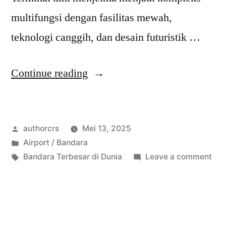
multifungsi dengan fasilitas mewah,
teknologi canggih, dan desain futuristik …
“Bandara
Continue reading
Terbesar
di
Posted
authorcrs
Mei 13, 2025
Dunia
by
Posted
Airport / Bandara
Ukuran,
in
Tags:
on
Bandara Terbesar di Dunia
Leave a comment
Fasilitas,
Ban
Ter
dan
di
Keunikan”
Dun