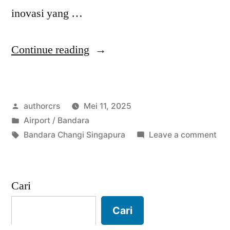
inovasi yang …
“Bandara
Continue reading
Changi
Singapura
Posted
authorcrs
Mei 11, 2025
Bandara
by
Posted
Airport / Bandara
dengan
in
Tags:
on
Bandara Changi Singapura
Leave a comment
Layanan
Ban
Cha
Terbaik”
Sin
Cari
Ban
de
Cari
Lay