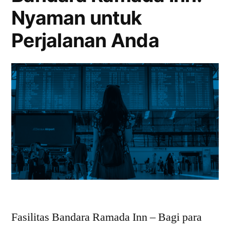
Airport:
Nyaman untuk
Nyaman
untuk
Perjalanan Anda
Perjalanan
Anda
Fasilitas Bandara Ramada Inn – Bagi para