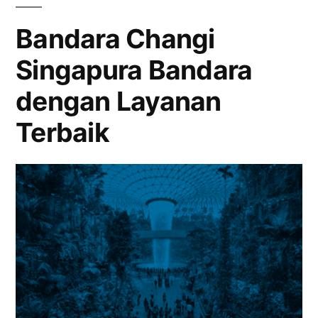
Uku
Fasi
Bandara Changi
dan
Singapura Bandara
Keu
dengan Layanan
Terbaik