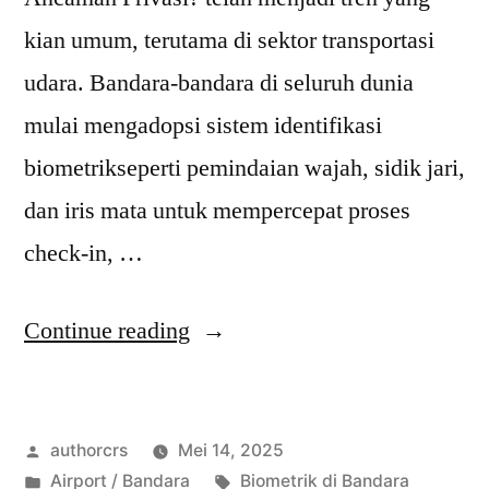
kian umum, terutama di sektor transportasi
udara. Bandara-bandara di seluruh dunia
mulai mengadopsi sistem identifikasi
biometrikseperti pemindaian wajah, sidik jari,
dan iris mata untuk mempercepat proses
check-in, …
“Biometrik
Continue reading
di
Bandara
Posted
authorcrs
Mei 14, 2025
Solusi
by
Posted
Tags:
Airport / Bandara
Biometrik di Bandara