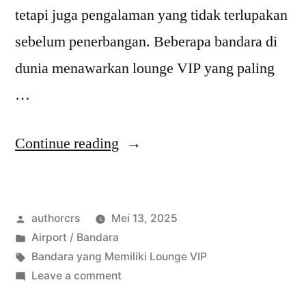
tetapi juga pengalaman yang tidak terlupakan
sebelum penerbangan. Beberapa bandara di
dunia menawarkan lounge VIP yang paling
…
“Bandara
Continue reading
yang
Memiliki
Posted
authorcrs
Mei 13, 2025
Lounge
by
Posted
Airport / Bandara
VIP
in
Tags:
Bandara yang Memiliki Lounge VIP
Paling
on
Leave a comment
Bandara
Mewah