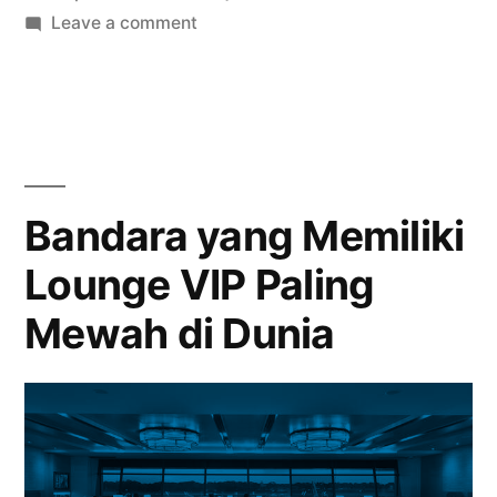
Praktis
in
on
Leave a comment
atau
Biometrik
di
Ancaman
Bandara
Privasi”
Solusi
Praktis
atau
Bandara yang Memiliki
Ancaman
Lounge VIP Paling
Privasi
Mewah di Dunia