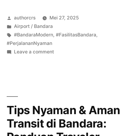
Bandara
Posted
authorcrs
Mei 27, 2025
Ramada
by
Posted
Airport / Bandara
Inn:
in
Tags:
#BandaraModern
,
#FasilitasBandara
,
Nyaman
#PerjalananNyaman
on
Leave a comment
untuk
Fasilitas
Perjalanan
Modern
Bandara
Anda”
Ramada
Inn:
Nyaman
Tips Nyaman & Aman
untuk
Transit di Bandara:
Perjalanan
Anda