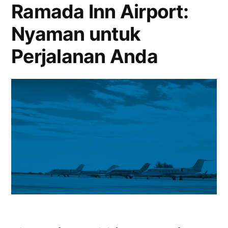
Ramada Inn Airport:
untuk
Kenyamanan
Nyaman untuk
Perjalanan
Perjalanan Anda
Anda