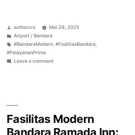
Modern
dan
Posted
authorcrs
Mei 29, 2025
Pelayanan
by
Posted
Airport / Bandara
Prima
in
Tags:
#BandaraModern
,
#FasilitasBandara
,
di
#PelayananPrima
on
Leave a comment
Ramada
Fasilitas
Inn
Modern
dan
Airport:
Pelayanan
Nyaman
Prima
untuk
di
Fasilitas Modern
Ramada
Perjalanan
Bandara Ramada Inn:
Inn
Anda”