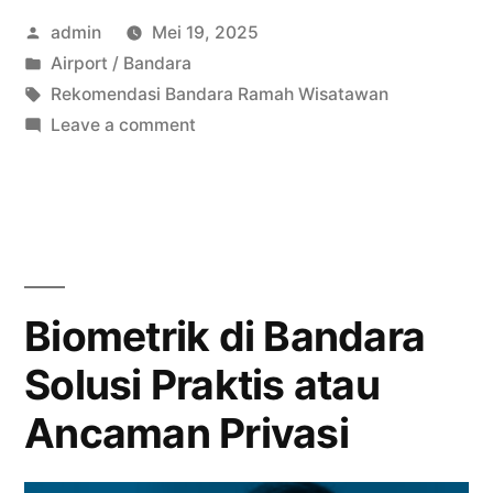
Posted
admin
Mei 19, 2025
Wisatawan
by
Posted
Airport / Bandara
di
in
Tags:
Rekomendasi Bandara Ramah Wisatawan
Indonesia”
on
Leave a comment
Rekomendasi
Bandara
Ramah
Wisatawan
di
Indonesia
Biometrik di Bandara
Solusi Praktis atau
Ancaman Privasi