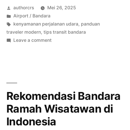
Posted
authorcrs
Mei 26, 2025
Aman
by
Posted
Airport / Bandara
Transit
in
Tags:
kenyamanan perjalanan udara
,
panduan
di
traveler modern
,
tips transit bandara
on
Leave a comment
Bandara:
Tips
Panduan
Nyaman
&
Traveler
Aman
Modern”
Transit
di
Rekomendasi Bandara
Bandara:
Ramah Wisatawan di
Panduan
Traveler
Indonesia
Modern