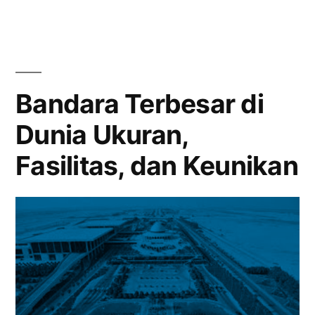
yang
di
Memiliki
Lounge
Dunia”
VIP
Paling
Bandara Terbesar di
Mewah
Dunia Ukuran,
di
Dunia
Fasilitas, dan Keunikan