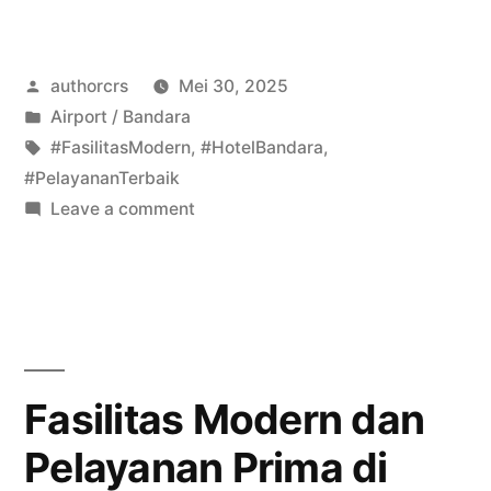
Modern
dan
Posted
authorcrs
Mei 30, 2025
Pelayanan
by
Posted
Airport / Bandara
Terbaik
in
Tags:
#FasilitasModern
,
#HotelBandara
,
di
#PelayananTerbaik
on
Leave a comment
Ramada
Fasilitas
Inn
Modern
dan
Airport
Pelayanan
untuk
Terbaik
Kenyamanan
di
Fasilitas Modern dan
Ramada
Perjalanan
Pelayanan Prima di
Inn
Anda”
Airport