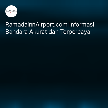
Skip
to
content
RamadainnAirport.com Informasi
Bandara Akurat dan Terpercaya