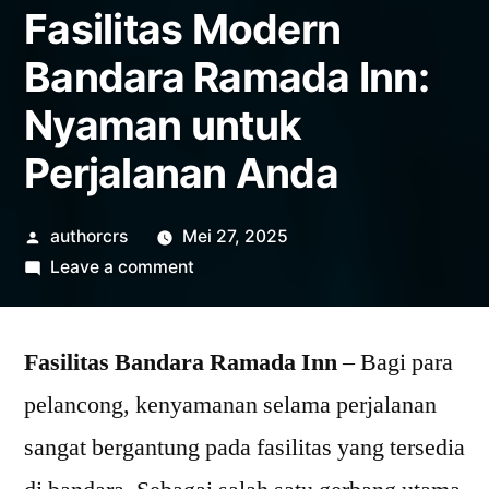
Fasilitas Modern
Bandara Ramada Inn:
Nyaman untuk
Perjalanan Anda
Posted
authorcrs
Mei 27, 2025
by
on
Leave a comment
Fasilitas
Modern
Fasilitas Bandara Ramada Inn
Bandara
– Bagi para
Ramada
pelancong, kenyamanan selama perjalanan
Inn:
sangat bergantung pada fasilitas yang tersedia
Nyaman
untuk