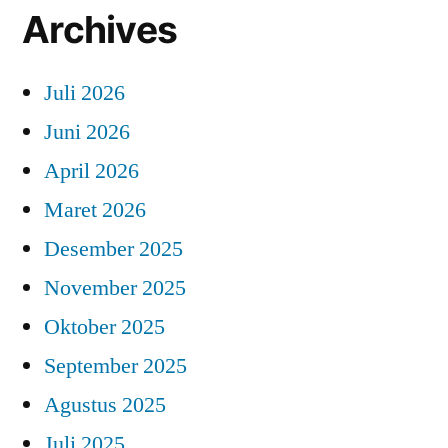
Archives
Juli 2026
Juni 2026
April 2026
Maret 2026
Desember 2025
November 2025
Oktober 2025
September 2025
Agustus 2025
Juli 2025