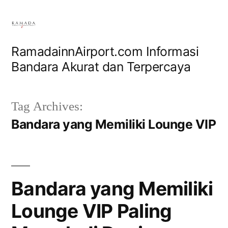
Skip
to
content
RamadainnAirport.com Informasi
Bandara Akurat dan Terpercaya
Tag Archives:
Bandara yang Memiliki Lounge VIP
Bandara yang Memiliki
Lounge VIP Paling