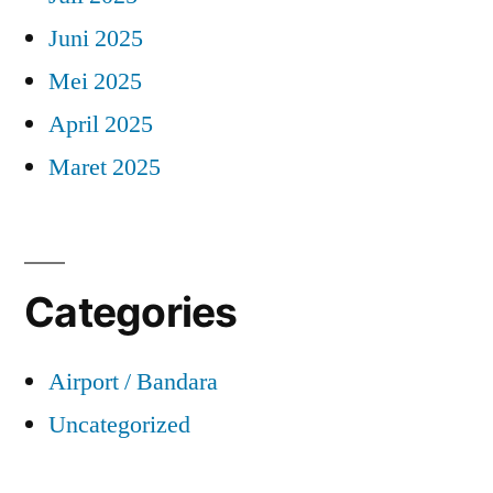
Juni 2025
Mei 2025
April 2025
Maret 2025
Categories
Airport / Bandara
Uncategorized