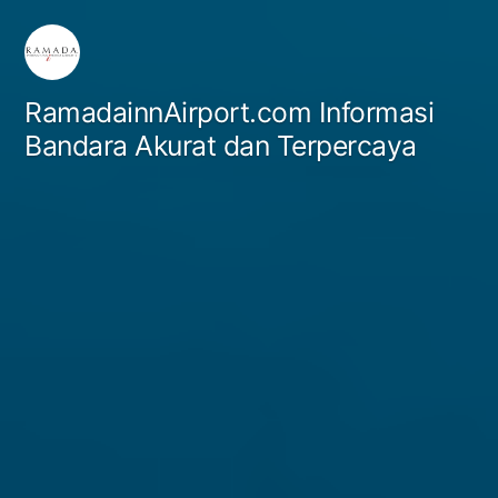
Skip
to
content
RamadainnAirport.com Informasi
Bandara Akurat dan Terpercaya