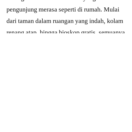
pengunjung merasa seperti di rumah. Mulai
dari taman dalam ruangan yang indah, kolam
renang atap, hingga bioskop gratis, semuanya
ada di sini. Bandara ini juga memiliki sistem
transportasi yang efisien, ruang tunggu yang
nyaman, dan banyak pilihan restoran serta
toko bebas pajak. Tak heran jika Changi
dikenal dengan slogan “Everything you need
in one airport.”
2.
Tokyo Haneda