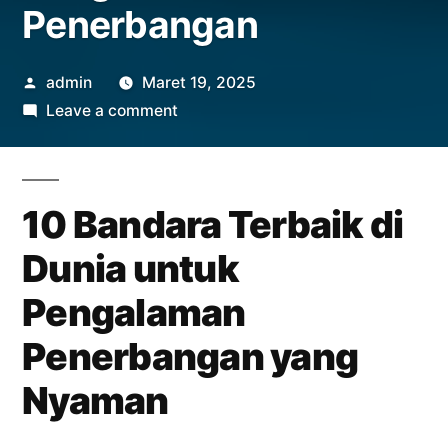
Penerbangan
Posted
admin
Maret 19, 2025
by
on
Leave a comment
10
Bandara
Terbaik
10 Bandara Terbaik di
di
Dunia
Dunia untuk
untuk
Pengalaman
Pengalaman
Penerbangan
Penerbangan yang
Nyaman