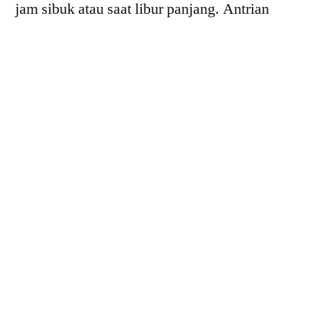
jam sibuk atau saat libur panjang. Antrian
panjang, proses bagasi, dan keamanan
berlapis menjadi faktor utama.
2.
Bandara I Gusti
Ngurah Rai (DPS) –
Denpasar, Bali
Sebagai pintu gerbang wisata utama
Indonesia, Bandara Ngurah Rai selalu padat.