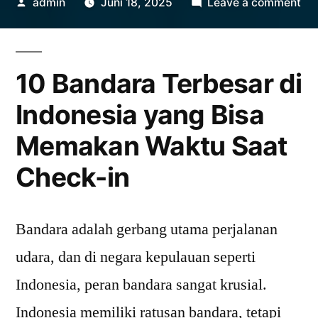
Posted
on
admin
Juni 18, 2025
Leave a comment
by
10
Ba
Te
10 Bandara Terbesar di
di
Ind
Indonesia yang Bisa
Me
Memakan Waktu Saat
Wa
Sa
Check-in
Ch
in
Bandara adalah gerbang utama perjalanan
udara, dan di negara kepulauan seperti
Indonesia, peran bandara sangat krusial.
Indonesia memiliki ratusan bandara, tetapi