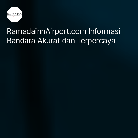
Skip
to
content
RamadainnAirport.com Informasi
Bandara Akurat dan Terpercaya