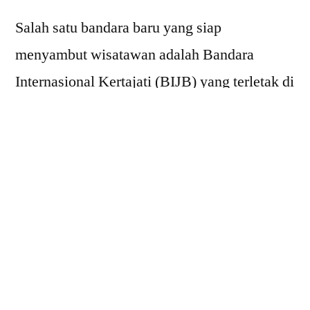
Salah satu bandara baru yang siap
menyambut wisatawan adalah Bandara
Internasional Kertajati (BIJB) yang terletak di
Majalengka, Jawa Barat. Bandara ini di
bangun dengan tujuan untuk mengurangi
kepadatan di Bandara Soekarno-Hatta di
Jakarta dan meningkatkan konektivitas antar
wilayah di Indonesia. Dikenal sebagai
bandara kedua terbesar di Jawa Barat, BIJB
memiliki fasilitas modern yang mendukung
berbagai layanan penerbangan
login woy99
,