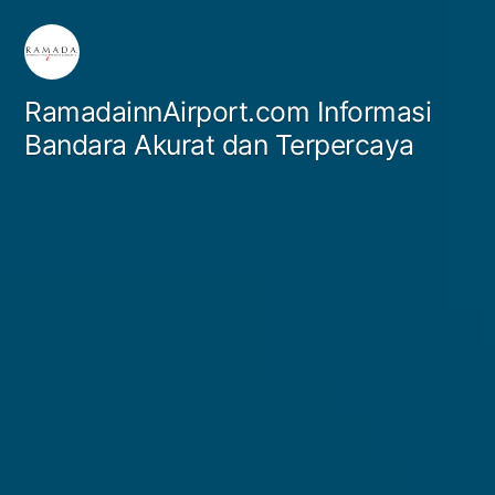
Skip
to
content
RamadainnAirport.com Informasi
Bandara Akurat dan Terpercaya