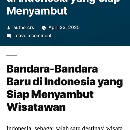
Menyambut
Posted
authorcrs
April 23, 2025
by
on
Leave a comment
Bandara-
Bandara
Baru
Bandara-Bandara
di
Indonesia
Baru di Indonesia yang
yang
Siap Menyambut
Siap
Menyambut
Wisatawan
Indonesia, sebagai salah satu destinasi wisata