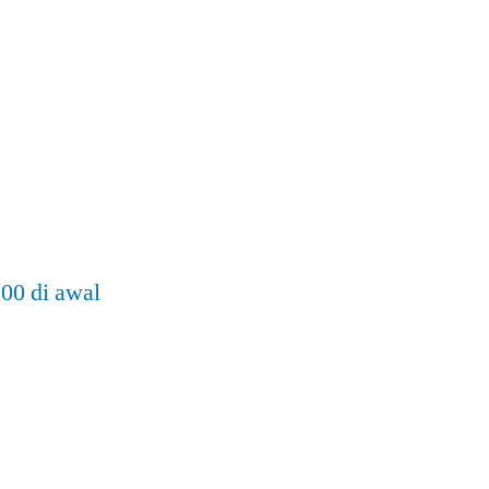
00 di awal