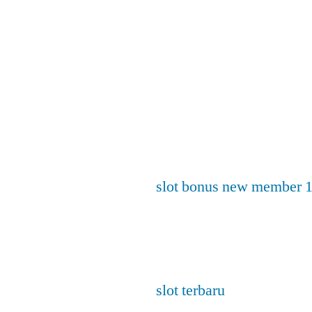
slot bonus new member 1
slot terbaru