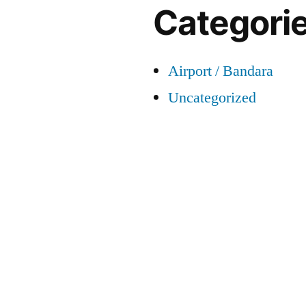
Categori
Airport / Bandara
Uncategorized