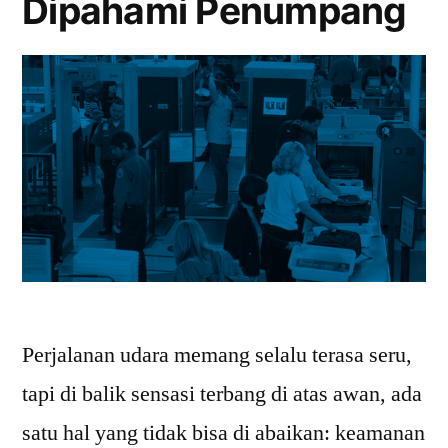
Dipahami Penumpang
Perjalanan udara memang selalu terasa seru,
tapi di balik sensasi terbang di atas awan, ada
satu hal yang tidak bisa di abaikan: keamanan