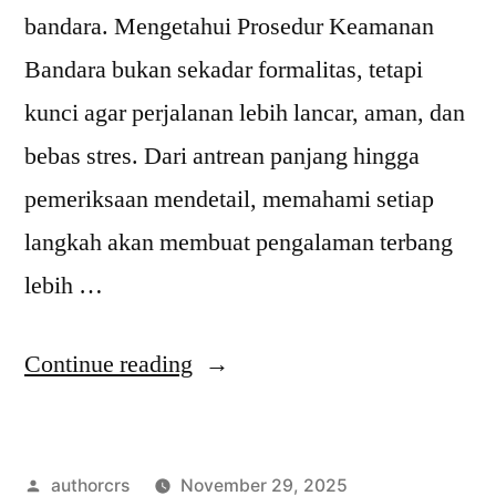
bandara. Mengetahui Prosedur Keamanan
Bandara bukan sekadar formalitas, tetapi
kunci agar perjalanan lebih lancar, aman, dan
bebas stres. Dari antrean panjang hingga
pemeriksaan mendetail, memahami setiap
langkah akan membuat pengalaman terbang
lebih …
“7
Continue reading
Prosedur
Keamanan
Posted
authorcrs
November 29, 2025
Bandara