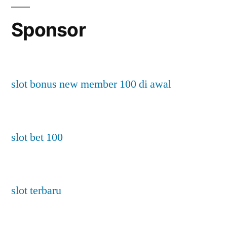
Sponsor
slot bonus new member 100 di awal
slot bet 100
slot terbaru