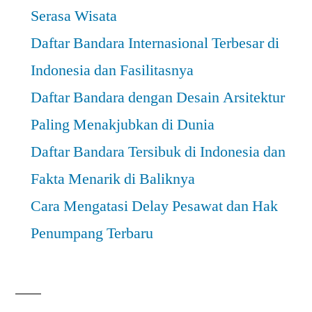
Serasa Wisata
Daftar Bandara Internasional Terbesar di
Indonesia dan Fasilitasnya
Daftar Bandara dengan Desain Arsitektur
Paling Menakjubkan di Dunia
Daftar Bandara Tersibuk di Indonesia dan
Fakta Menarik di Baliknya
Cara Mengatasi Delay Pesawat dan Hak
Penumpang Terbaru