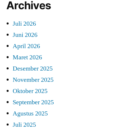
Archives
Juli 2026
Juni 2026
April 2026
Maret 2026
Desember 2025
November 2025
Oktober 2025
September 2025
Agustus 2025
Juli 2025