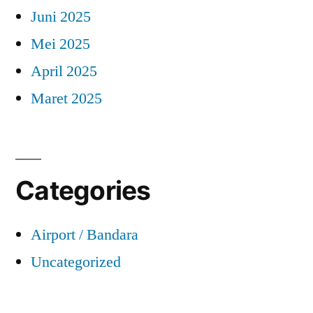
Juni 2025
Mei 2025
April 2025
Maret 2025
Categories
Airport / Bandara
Uncategorized