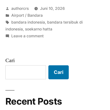
Tersibuk
Posted
authorcrs
Juni 10, 2026
di
by
Posted
Airport / Bandara
Indonesia
in
Tags:
bandara indonesia
,
bandara tersibuk di
dan
indonesia
,
soekarno hatta
on
Leave a comment
Fakta
Daftar
Menarik
Bandara
Tersibuk
di
Cari
di
Baliknya”
Indonesia
Cari
dan
Fakta
Menarik
di
Recent Posts
Baliknya