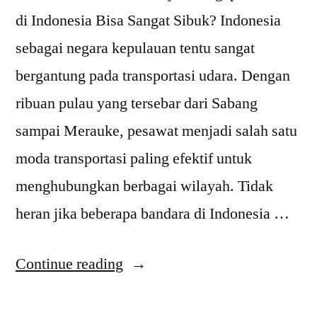
di Indonesia Bisa Sangat Sibuk? Indonesia
sebagai negara kepulauan tentu sangat
bergantung pada transportasi udara. Dengan
ribuan pulau yang tersebar dari Sabang
sampai Merauke, pesawat menjadi salah satu
moda transportasi paling efektif untuk
menghubungkan berbagai wilayah. Tidak
heran jika beberapa bandara di Indonesia …
“Daftar
Continue reading
Bandara