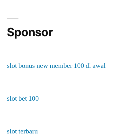
Sponsor
slot bonus new member 100 di awal
slot bet 100
slot terbaru