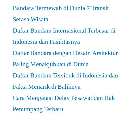
Bandara Termewah di Dunia 7 Transit
Serasa Wisata
Daftar Bandara Internasional Terbesar di
Indonesia dan Fasilitasnya
Daftar Bandara dengan Desain Arsitektur
Paling Menakjubkan di Dunia
Daftar Bandara Tersibuk di Indonesia dan
Fakta Menarik di Baliknya
Cara Mengatasi Delay Pesawat dan Hak
Penumpang Terbaru