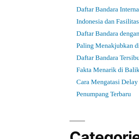
Daftar Bandara Interna
Indonesia dan Fasilita
Daftar Bandara dengan
Paling Menakjubkan d
Daftar Bandara Tersibu
Fakta Menarik di Bali
Cara Mengatasi Delay
Penumpang Terbaru
Categori