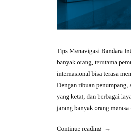
Tips Menavigasi Bandara In
banyak orang, terutama pemu
internasional bisa terasa m
Dengan ribuan penumpang, a
yang ketat, dan berbagai lay
jarang banyak orang merasa
“Tips
Continue reading