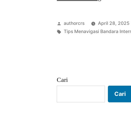
Menavigas
Bandara
Posted
authorcrs
April 28, 2025
Internasion
by
Tags:
Tips Menavigasi Bandara Inter
dengan
Mudah”
Cari
Cari