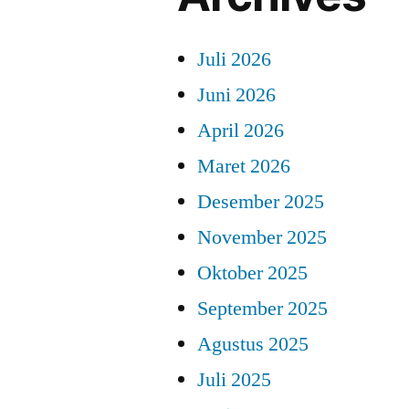
Juli 2026
Juni 2026
April 2026
Maret 2026
Desember 2025
November 2025
Oktober 2025
September 2025
Agustus 2025
Juli 2025