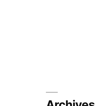
Archives