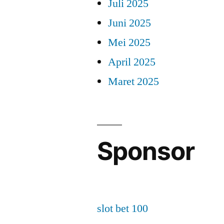
Juli 2025
Juni 2025
Mei 2025
April 2025
Maret 2025
Sponsor
slot bet 100