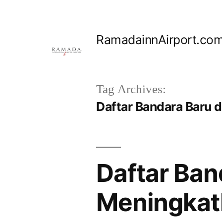
Skip
to
RamadainnAirport.com
content
Tag Archives:
Daftar Bandara Baru 
Daftar Ban
Meningkatk