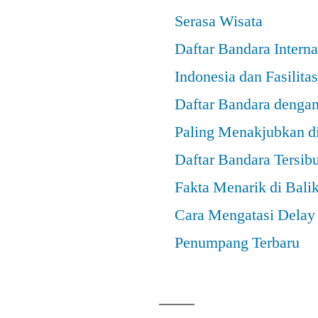
Serasa Wisata
Daftar Bandara Interna
Indonesia dan Fasilita
Daftar Bandara dengan
Paling Menakjubkan d
Daftar Bandara Tersibu
Fakta Menarik di Bali
Cara Mengatasi Delay
Penumpang Terbaru