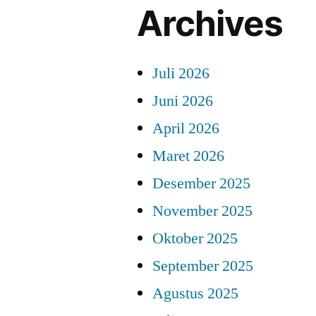
Archives
Juli 2026
Juni 2026
April 2026
Maret 2026
Desember 2025
November 2025
Oktober 2025
September 2025
Agustus 2025